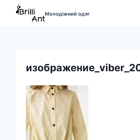
Перейти
до
Молодіжний одяг
вмісту
изображение_viber_2