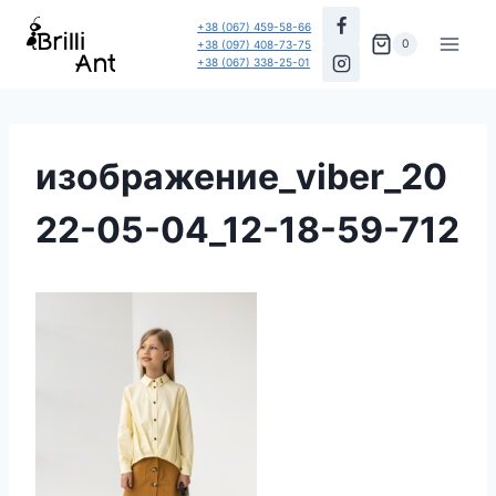
Перейти
+38 (067) 459-58-66
до
0
+38 (097) 408-73-75
+38 (067) 338-25-01
вмісту
изображение_viber_20
22-05-04_12-18-59-712