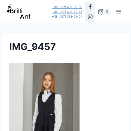
Перейти
+38 (067) 459-58-66
до
0
+38 (097) 408-73-75
+38 (067) 338-25-01
вмісту
IMG_9457