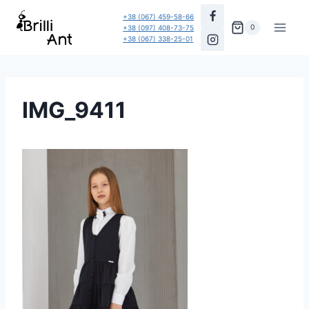
Перейти
+38 (067) 459-58-66
до
0
+38 (097) 408-73-75
+38 (067) 338-25-01
вмісту
IMG_9411