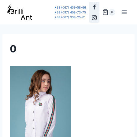
Перейти
+38 (067) 459-58-66
до
0
+38 (097) 408-73-75
+38 (067) 338-25-01
вмісту
0