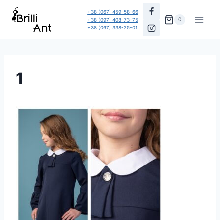
Перейти
+38 (067) 459-58-66
до
0
+38 (097) 408-73-75
+38 (067) 338-25-01
вмісту
1