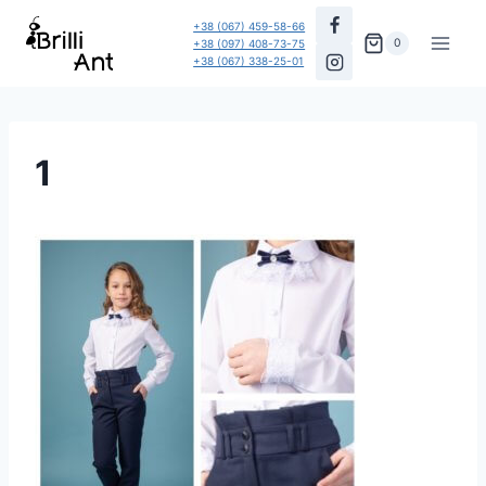
Перейти
+38 (067) 459-58-66
до
0
+38 (097) 408-73-75
+38 (067) 338-25-01
вмісту
1