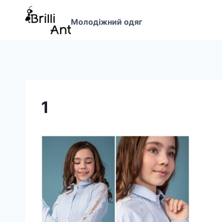
Перейти
до
Молодіжний одяг
вмісту
1