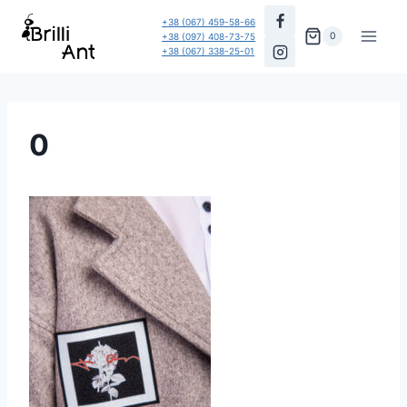
Перейти
+38 (067) 459-58-66
до
0
+38 (097) 408-73-75
+38 (067) 338-25-01
вмісту
0