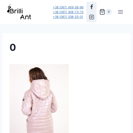
Перейти
+38 (067) 459-58-66
до
0
+38 (097) 408-73-75
+38 (067) 338-25-01
вмісту
0