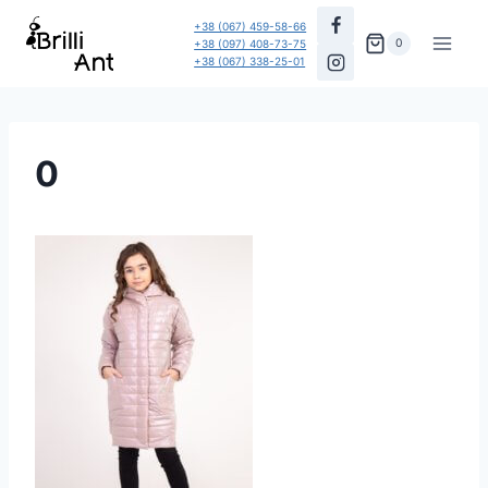
Перейти
+38 (067) 459-58-66
до
0
+38 (097) 408-73-75
+38 (067) 338-25-01
вмісту
0