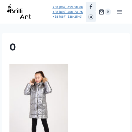
Перейти
+38 (067) 459-58-66
до
0
+38 (097) 408-73-75
+38 (067) 338-25-01
вмісту
0