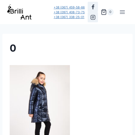
Перейти
+38 (067) 459-58-66
до
0
+38 (097) 408-73-75
+38 (067) 338-25-01
вмісту
0