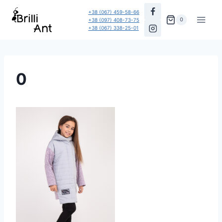
Перейти
+38 (067) 459-58-66
до
0
+38 (097) 408-73-75
+38 (067) 338-25-01
вмісту
0