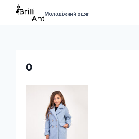
Перейти
до
Молодіжний одяг
вмісту
0