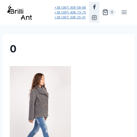
Перейти
+38 (067) 459-58-66
до
0
+38 (097) 408-73-75
+38 (067) 338-25-01
вмісту
0