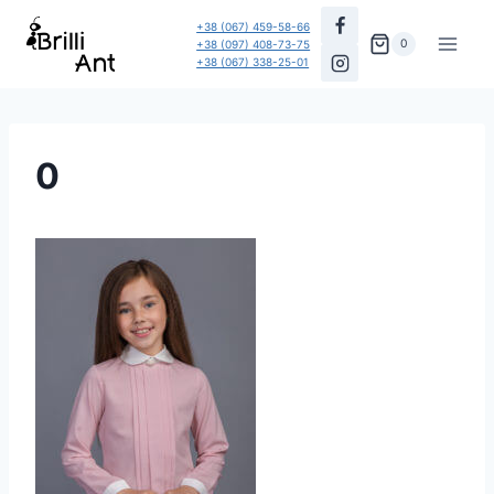
Перейти
+38 (067) 459-58-66
до
0
+38 (097) 408-73-75
+38 (067) 338-25-01
вмісту
0