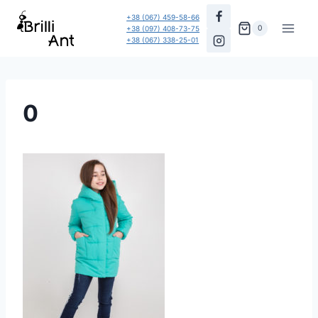
Перейти
+38 (067) 459-58-66
до
0
+38 (097) 408-73-75
+38 (067) 338-25-01
вмісту
0