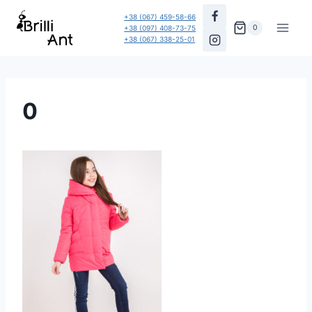
Перейти
+38 (067) 459-58-66
до
0
+38 (097) 408-73-75
+38 (067) 338-25-01
вмісту
0