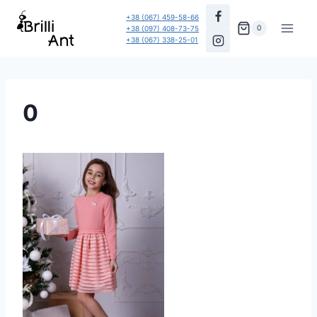
Перейти
+38 (067) 459-58-66
до
0
+38 (097) 408-73-75
+38 (067) 338-25-01
вмісту
0