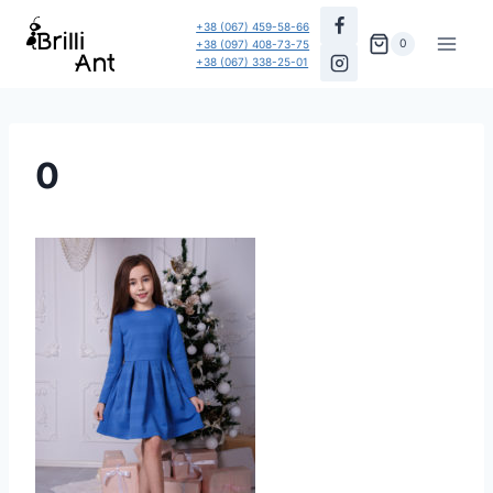
Перейти
+38 (067) 459-58-66
до
0
+38 (097) 408-73-75
+38 (067) 338-25-01
вмісту
0