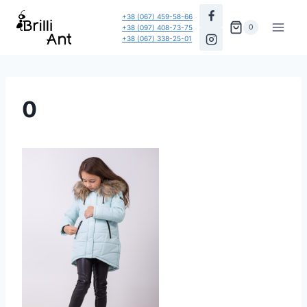
Перейти
+38 (067) 459-58-66
до
0
+38 (097) 408-73-75
+38 (067) 338-25-01
вмісту
0