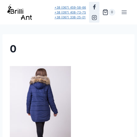
Перейти
+38 (067) 459-58-66
до
0
+38 (097) 408-73-75
+38 (067) 338-25-01
вмісту
0