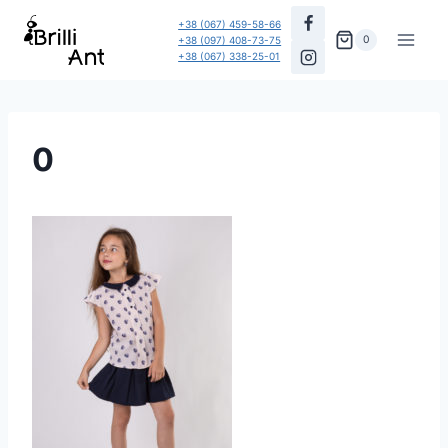
Перейти
+38 (067) 459-58-66
до
0
+38 (097) 408-73-75
+38 (067) 338-25-01
вмісту
0