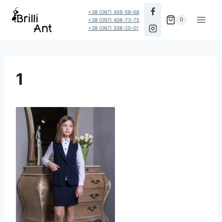
Перейти
+38 (067) 459-58-66
до
0
+38 (097) 408-73-75
+38 (067) 338-25-01
вмісту
1