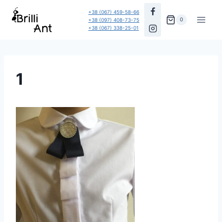
Перейти
+38 (067) 459-58-66
до
0
+38 (097) 408-73-75
+38 (067) 338-25-01
вмісту
1