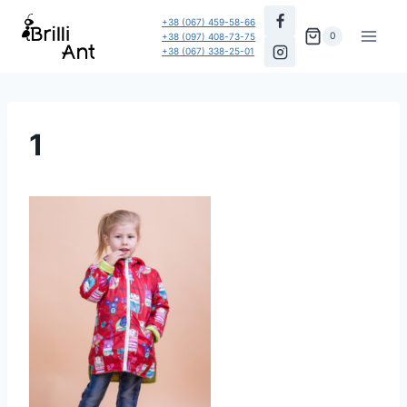
Перейти
+38 (067) 459-58-66
до
0
+38 (097) 408-73-75
+38 (067) 338-25-01
вмісту
1