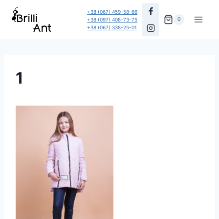
Перейти
+38 (067) 459-58-66
до
0
+38 (097) 408-73-75
+38 (067) 338-25-01
вмісту
1