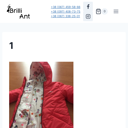
Перейти
+38 (067) 459-58-66
до
0
+38 (097) 408-73-75
+38 (067) 338-25-01
вмісту
1