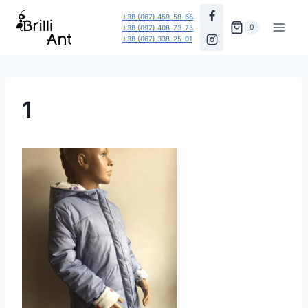
Перейти
+38 (067) 459-58-66
до
0
+38 (097) 408-73-75
+38 (067) 338-25-01
вмісту
1