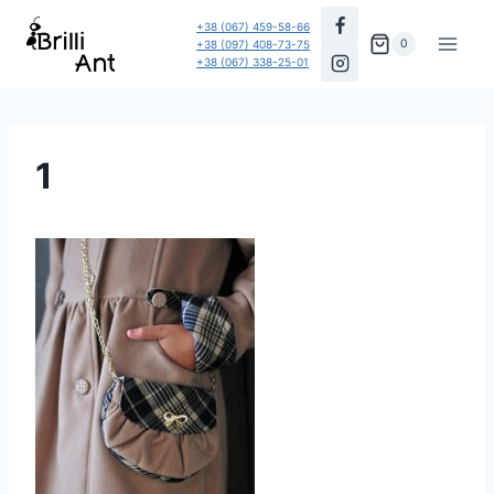
Перейти
+38 (067) 459-58-66
до
0
+38 (097) 408-73-75
+38 (067) 338-25-01
вмісту
1