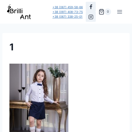
Перейти
+38 (067) 459-58-66
до
0
+38 (097) 408-73-75
+38 (067) 338-25-01
вмісту
1