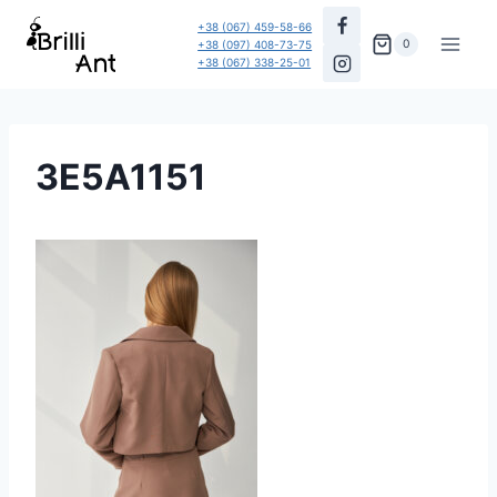
Перейти
+38 (067) 459-58-66
до
0
+38 (097) 408-73-75
+38 (067) 338-25-01
вмісту
3E5A1151