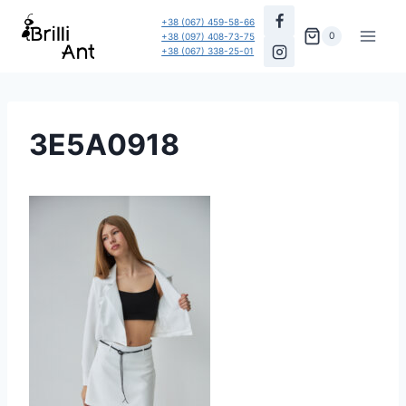
Перейти
+38 (067) 459-58-66
до
0
+38 (097) 408-73-75
+38 (067) 338-25-01
вмісту
3E5A0918