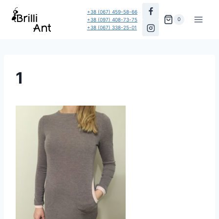
Перейти
+38 (067) 459-58-66
до
0
+38 (097) 408-73-75
+38 (067) 338-25-01
вмісту
1