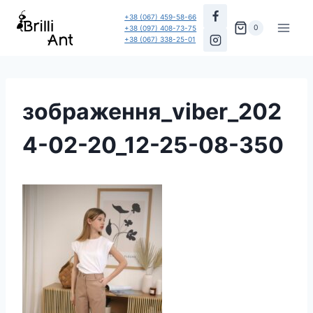
Перейти
+38 (067) 459-58-66
до
0
+38 (097) 408-73-75
+38 (067) 338-25-01
вмісту
зображення_viber_202
4-02-20_12-25-08-350