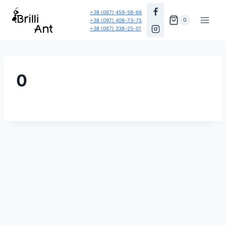
Перейти
+38 (067) 459-58-66
до
0
+38 (097) 408-73-75
+38 (067) 338-25-01
вмісту
0