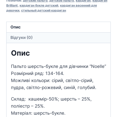
Позначок:
детские пальто
,
детское пальто
,
кардиган
,
кардиган
Brilliant
,
кардиган букле детский
,
кардиган весенний для
девочки
,
стильный детский кардиган
Опис
Відгуки (0)
Опис
Пальто шерсть-букле для дівчинки “Noelle”
Розмірний ряд: 134-164.
Можливі кольори: сірий, світло-сірий,
пудра, світло-рожевий, синій, голубий.
Склад: кашемір-50%; шерсть – 25%,
поліестр – 25%.
Матеріал: шерсть-букле.