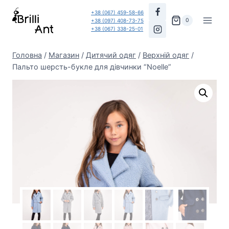
Перейти
+38 (067) 459-58-66
до
0
+38 (097) 408-73-75
+38 (067) 338-25-01
вмісту
Головна
/
Магазин
/
Дитячий одяг
/
Верхній одяг
/
Пальто шерсть-букле для дівчинки “Noelle”