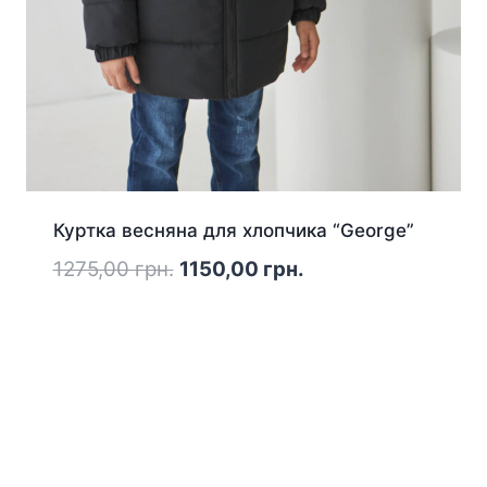
Куртка весняна для хлопчика “George”
Оригінальна
Поточна
1275,00
грн.
1150,00
грн.
ціна:
ціна:
1275,00 грн..
1150,00 грн..