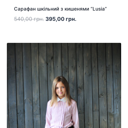
Сарафан шкільний з кишенями “Lusia”
Оригінальна
Поточна
540,00
грн.
395,00
грн.
ціна:
ціна:
540,00 грн..
395,00 грн..