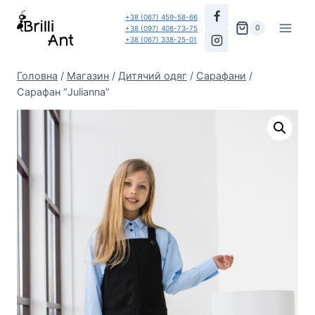
Перейти
+38 (067) 459-58-66
до
0
+38 (097) 408-73-75
+38 (067) 338-25-01
вмісту
Головна
/
Магазин
/
Дитячий одяг
/
Сарафани
/
Сарафан “Julianna”