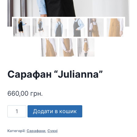
Сарафан “Julianna”
660,00
грн.
Сарафан
Додати в кошик
"Julianna"
кількість
Категорії:
Сарафани
,
Сукні