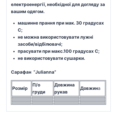
електроенергії, необхідної для догляду за
вашим одягом.
машинне прання при мак. 30 градусах
С;
не можна використовувати лужні
засоби/відбілювачі;
прасувати при макс.100 градусах С;
не використовувати сушарки.
Сарафан “Julianna”
П/о
Довжина
Розмір
Довжин
а
груди
рукав