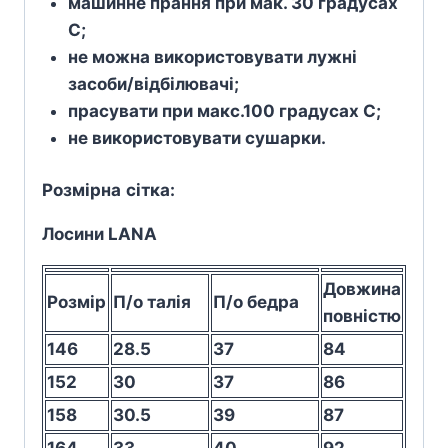
машинне прання при мак. 30 градусах
С;
не можна використовувати лужні
засоби/відбілювачі;
прасувати при макс.100 градусах С;
не використовувати сушарки.
Розмірна
сітка
:
Лосини LANA
Довжина
Розмір
П/о талія
П/о бедра
повністю
146
28.5
37
84
152
30
37
86
158
30.5
39
87