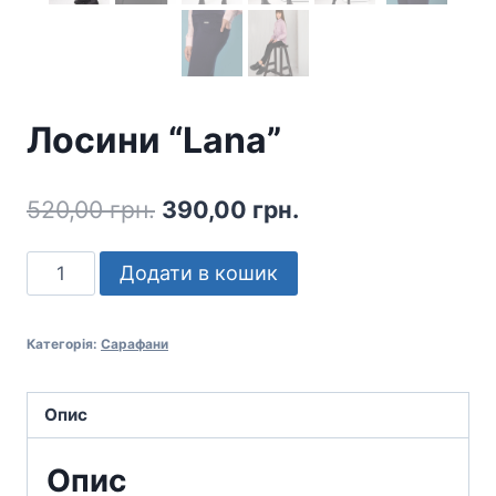
Лосини “Lana”
Оригінальна
Поточна
520,00
грн.
390,00
грн.
ціна:
ціна:
Лосини
Додати в кошик
520,00 грн..
390,00 грн..
"Lana"
кількість
Категорія:
Сарафани
Опис
Опис