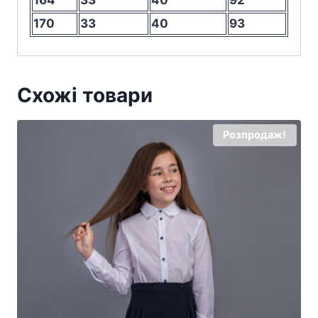
164
33
40
92
170
33
40
93
Схожі товари
Розпродаж!