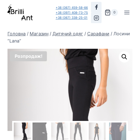
Перейти
+38 (067) 459-58-66
до
0
+38 (097) 408-73-75
+38 (067) 338-25-01
вмісту
Головна
/
Магазин
/
Дитячий одяг
/
Сарафани
/
Лосини
“Lana”
Розпродаж!