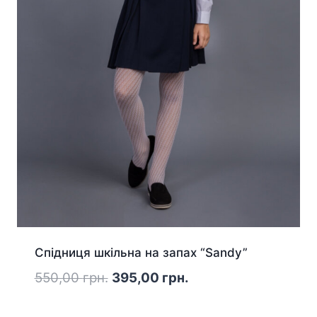
Спідниця шкільна на запах “Sandy”
Оригінальна
Поточна
550,00
грн.
395,00
грн.
ціна:
ціна: