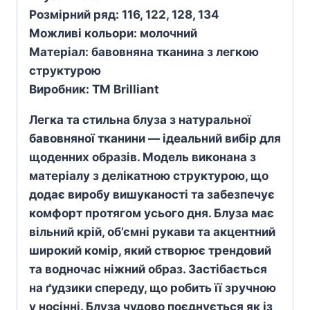
Розмірний ряд: 116, 122, 128, 134
Можливі кольори: молочний
Матеріал: бавовняна тканина з легкою
структурою
Виробник: TM Brilliant
Легка та стильна блуза з натуральної
бавовняної тканини — ідеальний вибір для
щоденних образів. Модель виконана з
матеріалу з делікатною структурою, що
додає виробу вишуканості та забезпечує
комфорт протягом усього дня. Блуза має
вільний крій, об’ємні рукави та акцентний
широкий комір, який створює трендовий
та водночас ніжний образ. Застібається
на ґудзики спереду, що робить її зручною
у носінні.
Блуза чудово поєднується як із