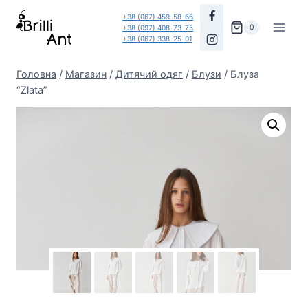
Перейти
+38 (067) 459-58-66
до
0
+38 (097) 408-73-75
+38 (067) 338-25-01
вмісту
Головна
/
Магазин
/
Дитячий одяг
/
Блузи
/
Блуза
“Zlata”