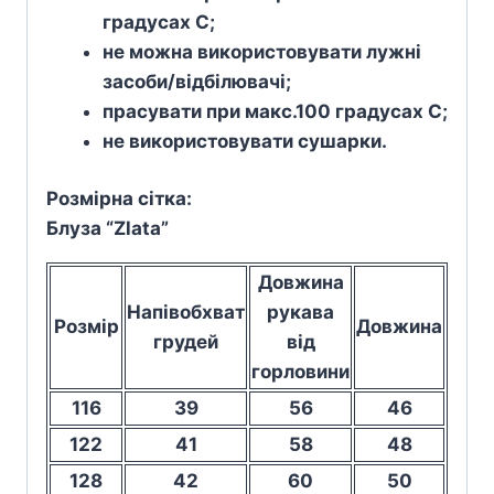
градусах С;
не можна використовувати лужні
засоби/відбілювачі;
прасувати при макс.100 градусах С;
не використовувати сушарки.
Розмірна сітка:
Блуза “Zlata”
Довжина
Напівобхват
рукава
Розмір
Довжина
грудей
від
горловини
116
39
56
46
122
41
58
48
128
42
60
50