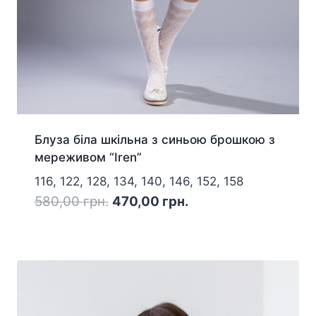
Блуза біла шкільна з синьою брошкою з
мереживом “Iren”
116, 122, 128, 134, 140, 146, 152, 158
Оригінальна
Поточна
580,00
грн.
470,00
грн.
ціна:
ціна:
580,00 грн..
470,00 грн..