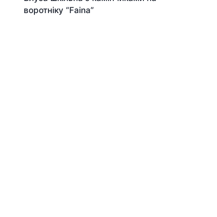
воротніку “Faina”