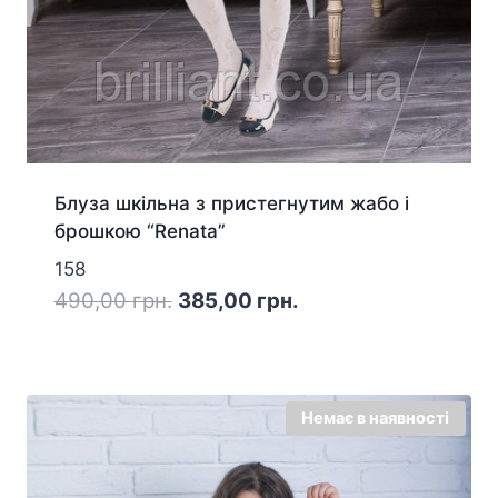
Блуза шкільна з пристегнутим жабо і
брошкою “Renata”
158
Оригінальна
Поточна
490,00
грн.
385,00
грн.
ціна:
ціна:
490,00 грн..
385,00 грн..
Немає в наявності