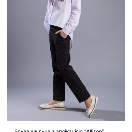
Блуза шкільна з аплікацією “Allison”