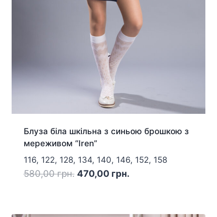
Блуза біла шкільна з синьою брошкою з
мереживом “Iren”
116, 122, 128, 134, 140, 146, 152, 158
Оригінальна
Поточна
580,00
грн.
470,00
грн.
ціна:
ціна:
580,00 грн..
470,00 грн..