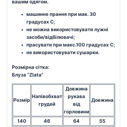
вашим одягом.
машинне прання при мак. 30
градусах С;
не можна використовувати лужні
засоби/відбілювачі;
прасувати при макс.100 градусах С;
не використовувати сушарки.
Розмірна сітка:
Блуза “Zlata”
Довжина
Напівобхват
рукава
Розмір
Довжина
грудей
від
горловини
140
46
64
55