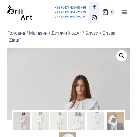
Перейти
+38 (067) 459-58-66
до
0
+38 (097) 408-73-75
+38 (067) 338-25-01
вмісту
Головна
/
Магазин
/
Дитячий одяг
/
Блузи
/
Блуза
“Zlata”