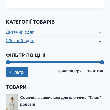
КАТЕГОРІЇ ТОВАРІВ
Дитячий одяг
Жіночий одяг
ФІЛЬТР ПО ЦІНІ
Мі
На
Ціна:
740 грн.
—
1280 грн.
Фільтр
цін
цін
ТОВАРИ
Сорочка з вишивкою для хлопчика "Taras"
родовід