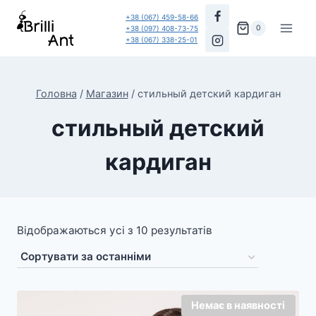
Перейти
+38 (067) 459-58-66
до
0
+38 (097) 408-73-75
+38 (067) 338-25-01
вмісту
Головна
/
Магазин
/
стильный детский кардиган
стильный детский
кардиган
Відображаються усі з 10 результатів
Немає в наявності