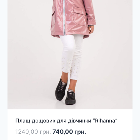
Плащ дощовик для дівчинки “Rihanna”
Оригінальна
Поточна
1240,00
грн.
740,00
грн.