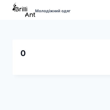
Перейти
до
Молодіжний одяг
вмісту
0