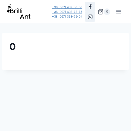
Перейти
+38 (067) 459-58-66
до
0
+38 (097) 408-73-75
+38 (067) 338-25-01
вмісту
0