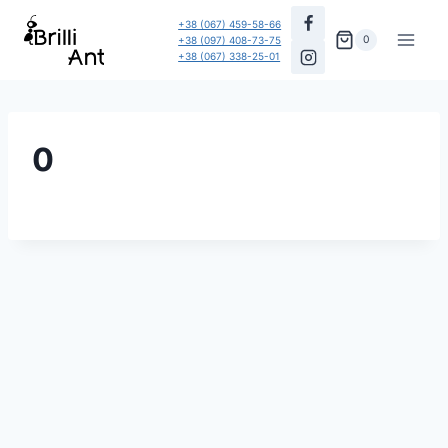
Перейти
+38 (067) 459-58-66
до
0
+38 (097) 408-73-75
+38 (067) 338-25-01
вмісту
0