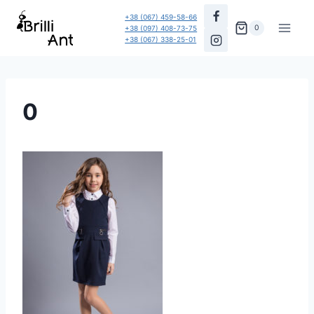
Перейти
+38 (067) 459-58-66
до
0
+38 (097) 408-73-75
+38 (067) 338-25-01
вмісту
0