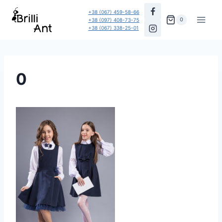
Перейти
+38 (067) 459-58-66
до
0
+38 (097) 408-73-75
+38 (067) 338-25-01
вмісту
0