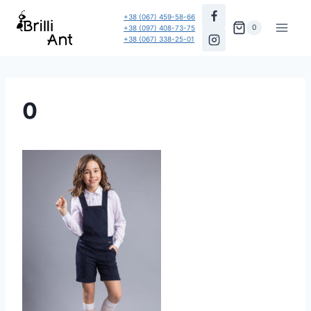
Перейти
+38 (067) 459-58-66
до
0
+38 (097) 408-73-75
+38 (067) 338-25-01
вмісту
0