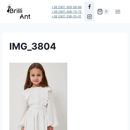
Перейти
+38 (067) 459-58-66
до
0
+38 (097) 408-73-75
+38 (067) 338-25-01
вмісту
IMG_3804